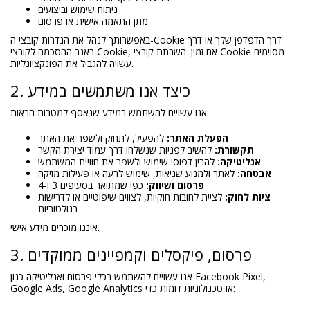
ניתוח שימוש וביצועים
מתן התאמה אישית או פרסום
באפשרותך לנהל את הגדרות קובצי ה-Cookie דרך הדפדפן שלך או דרך
באנר ההסכמה לקובצי Cookie, אם זמין. השבתת קובצי Cookie מסוימים
עשויה להגביל את הפונקציונליות.
2. כיצד אנו משתמשים במידע
אנו עשויים להשתמש במידע שנאסף למטרות הבאות:
הפעלת האתר:
להפעיל, לתחזק ולשפר את האתר
תקשורת:
להשיב לפניות שנשלחו דרך עמוד יצירת הקשר
אנליטיקה:
להבין דפוסי שימוש ולשפר את חוויית המשתמש
אבטחה:
לאתר ולמנוע שגיאות, שימוש לרעה או פעילות מזיקה
פרסום ושיווק:
כפי שמתואר בסעיפים 3 ו-4
ציות לחוק:
לציית לחובות חוקיות, לצווים שיפוטיים או לדרישות
רגולטוריות
איננו מוכרים מידע אישי.
3. פרסום, פיקסלים וקמפיינים ממוקדים
אנו עשויים להשתמש בכלי פרסום ואנליטיקה כגון Facebook Pixel,
Google Ads, Google Analytics או טכנולוגיות דומות כדי: