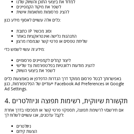
למדוד את ביצועי התוכן והשיווק שלנו
לשפר את מיקוד הקמפיינים
להציג פרסומות מותאמות אישית
כלים אלה עשויים לאסוף מידע כגון:
כתובת IP וסוג מכשיר
התנהגות גלישה ואינטראקציות באתר
שליחת טפסים או פרטי קשר שנמסרו מרצון
מידע זה עשוי לשמש כדי:
ליצור קהלים לקמפיינים פרסומיים
להציג מודעות רלוונטיות בפלטפורמות צד שלישי
לשפר את ביצועי השיווק
באפשרותך לבטל פרסום ממוקד דרך הגדרות הדפדפן או באמצעות כלים
ייעודיים של הפלטפורמות, כגון Facebook Ad Preferences או Google
Ad Settings.
4. תקשורת שיווקית, רשימות תפוצה וניוזלטרים
אם תירשם/י לרשימת תפוצה, תספק/י פרטי קשר או תסכים/י בדרך אחרת
לקבל עדכונים, אנו עשויים לשלוח לך:
ניוזלטרים
הצעות קידום