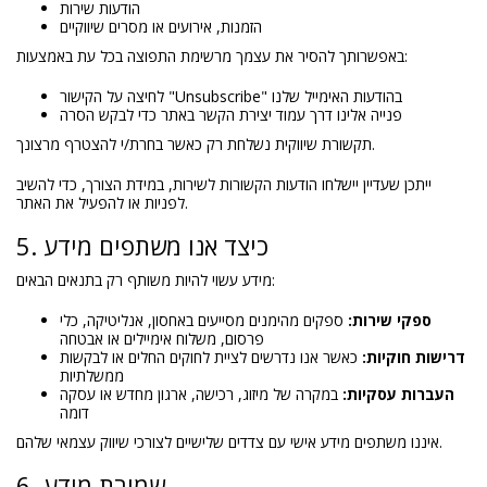
הודעות שירות
הזמנות, אירועים או מסרים שיווקיים
באפשרותך להסיר את עצמך מרשימת התפוצה בכל עת באמצעות:
לחיצה על הקישור "Unsubscribe" בהודעות האימייל שלנו
פנייה אלינו דרך עמוד יצירת הקשר באתר כדי לבקש הסרה
תקשורת שיווקית נשלחת רק כאשר בחרת/י להצטרף מרצונך.
ייתכן שעדיין יישלחו הודעות הקשורות לשירות, במידת הצורך, כדי להשיב
לפניות או להפעיל את האתר.
5. כיצד אנו משתפים מידע
מידע עשוי להיות משותף רק בתנאים הבאים:
ספקי שירות:
ספקים מהימנים מסייעים באחסון, אנליטיקה, כלי
פרסום, משלוח אימיילים או אבטחה
דרישות חוקיות:
כאשר אנו נדרשים לציית לחוקים החלים או לבקשות
ממשלתיות
העברות עסקיות:
במקרה של מיזוג, רכישה, ארגון מחדש או עסקה
דומה
איננו משתפים מידע אישי עם צדדים שלישיים לצורכי שיווק עצמאי שלהם.
6. שמירת מידע