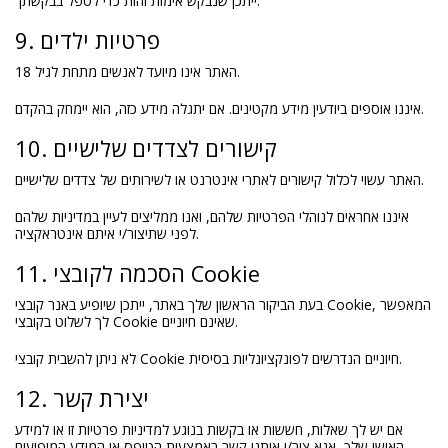
ייתכן שנבקש אימות זהות כדי לטפל בבקשתך.
9. פרטיות ילדים
האתר אינו מיועד לאנשים מתחת לגיל 18.
איננו אוספים ביודעין מידע מקטינים. אם יתגלה מידע כזה, הוא יימחק בהקדם.
10. קישורים לצדדים שלישיים
האתר עשוי לכלול קישורים לאתרי אינטרנט או לשירותים של צדדים שלישיים.
איננו אחראים לנוהלי הפרטיות שלהם, ואנו ממליצים לעיין במדיניות שלהם
לפני שתיצור/י איתם אינטראקציה.
11. הסכמה לקובצי Cookie
בעת הביקור הראשון שלך באתר, ייתכן שיופיע באנר קובצי Cookie, המאפשר
לך לשלוט בקובצי Cookie שאינם חיוניים.
לא ניתן להשבית קובצי Cookie חיוניים הנדרשים לפונקציונליות בסיסית.
12. יצירת קשר
אם יש לך שאלות, חששות או בקשות בנוגע למדיניות פרטיות זו או למידע
האישי שלך, אנא צור/י איתנו קשר באמצעות הטופס או המידע המופיעים